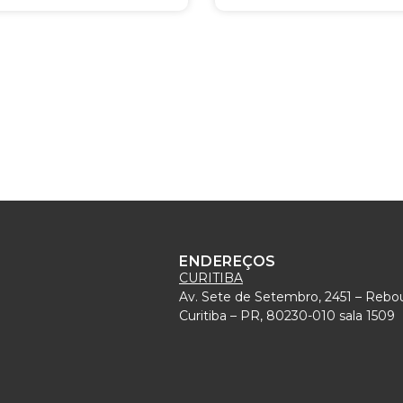
ENDEREÇOS
CURITIBA
Av. Sete de Setembro, 2451 – Rebo
)
Curitiba – PR, 80230-010 sala 1509