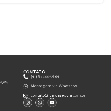
CONTATO
(41) 99233-0184
uças,
Mensagem via Whatsapp
contato@icargasegura.com.br