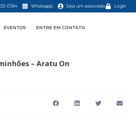
233-0184
Whatsapp
Seja um associado
Login
EVENTOS
ENTRE EM CONTATO
aminhões – Aratu On