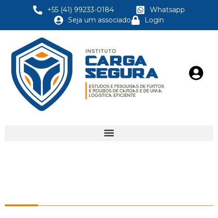
+55 (41) 99233-0184
Whatsapp
Seja um associado
Login
NOTÍCIAS