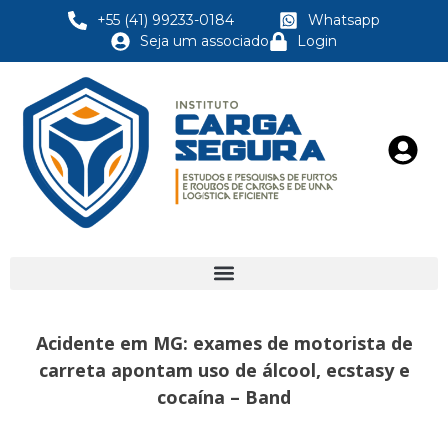
+55 (41) 99233-0184
Whatsapp
Seja um associado
Login
Acidente em MG: exames de motorista de
carreta apontam uso de álcool, ecstasy e
cocaína – Band