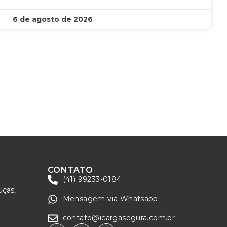
6 de agosto de 2026
CONTATO
(41) 99233-0184
uças,
Mensagem via Whatsapp
contato@icargasegura.com.br