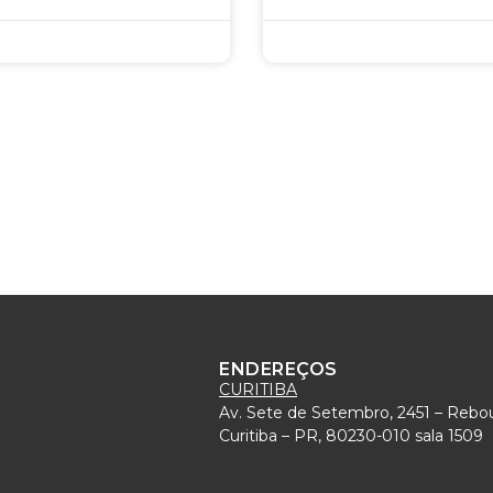
ENDEREÇOS
CURITIBA
Av. Sete de Setembro, 2451 – Rebo
)
Curitiba – PR, 80230-010 sala 1509