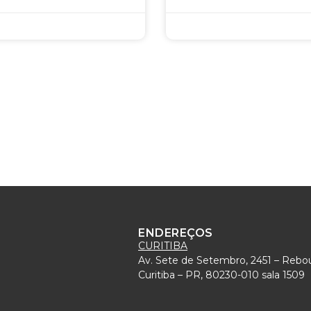
ENDEREÇOS
CURITIBA
Av. Sete de Setembro, 2451 – Rebo
)
Curitiba – PR, 80230-010 sala 1509