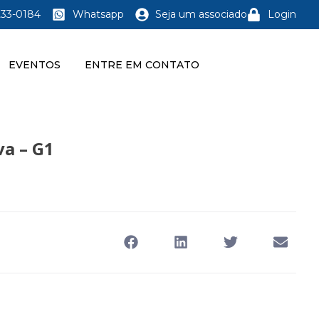
233-0184
Whatsapp
Seja um associado
Login
EVENTOS
ENTRE EM CONTATO
va – G1