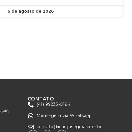
6 de agosto de 2026
CONTATO
(41) 99233-0184
uças,
Mensagem via Whatsapp
contato@icargasegura.com.br