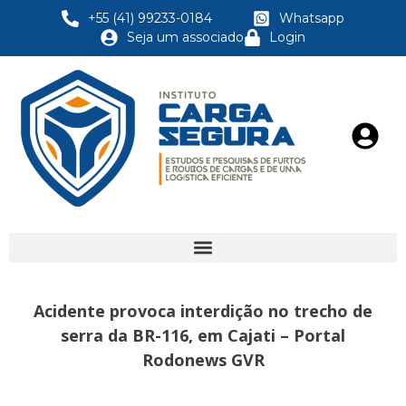
+55 (41) 99233-0184
Whatsapp
Seja um associado
Login
Acidente provoca interdição no trecho de
serra da BR-116, em Cajati – Portal
Rodonews GVR