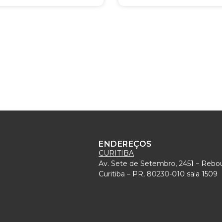
ENDEREÇOS
CURITIBA
Av. Sete de Setembro, 2451 – Rebo
)
Curitiba – PR, 80230-010 sala 1509