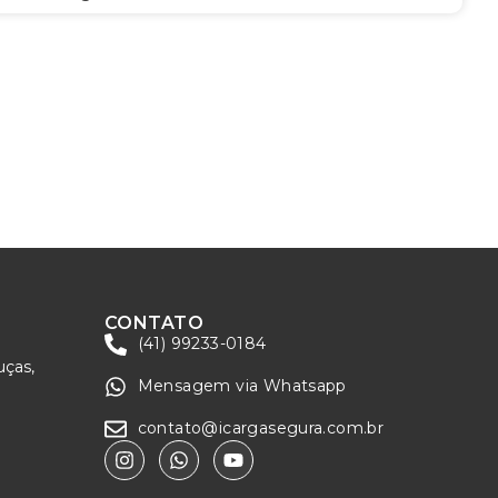
CONTATO
(41) 99233-0184
uças,
Mensagem via Whatsapp
contato@icargasegura.com.br