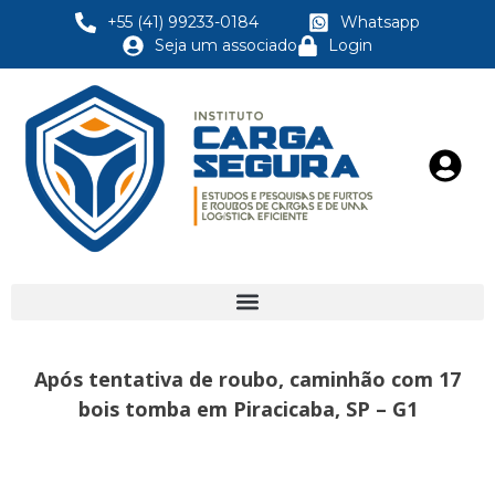
+55 (41) 99233-0184
Whatsapp
Seja um associado
Login
Após tentativa de roubo, caminhão com 17
bois tomba em Piracicaba, SP – G1