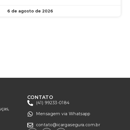
6 de agosto de 2026
CONTATO
(41) 99233-0184
uças,
Mensagem via Whatsapp
contato@icargasegura.com.br