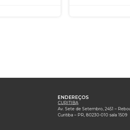
ENDEREÇOS
CURITIBA
Av. Sete de Setembro, 2451 – Rebo
)
Curitiba – PR, 80230-010 sala 1509