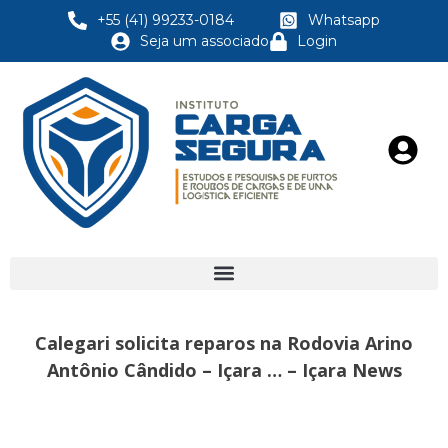
+55 (41) 99233-0184
Whatsapp
Seja um associado
Login
Calegari solicita reparos na Rodovia Arino
Antônio Cândido – Içara … – Içara News