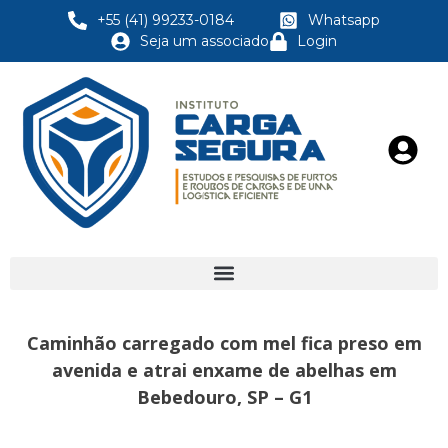
+55 (41) 99233-0184
Whatsapp
Seja um associado
Login
Caminhão carregado com mel fica preso em
avenida e atrai enxame de abelhas em
Bebedouro, SP – G1