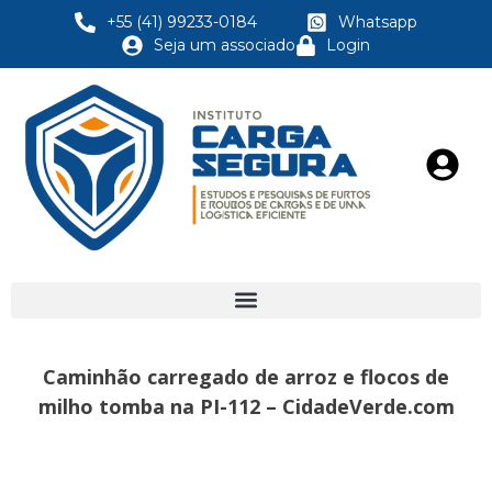
+55 (41) 99233-0184
Whatsapp
Seja um associado
Login
Caminhão carregado de arroz e flocos de
milho tomba na PI-112 – CidadeVerde.com