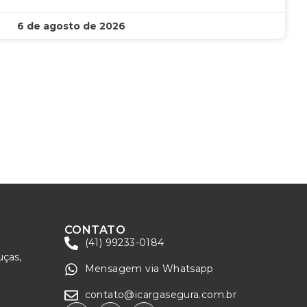
6 de agosto de 2026
CONTATO
(41) 99233-0184
uças,
Mensagem via Whatsapp
contato@icargasegura.com.br