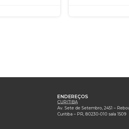
ENDEREÇOS
CURITIBA
Av. Sete de Setembro, 2451 – Rebo
)
Curitiba – PR, 80230-010 sala 1509