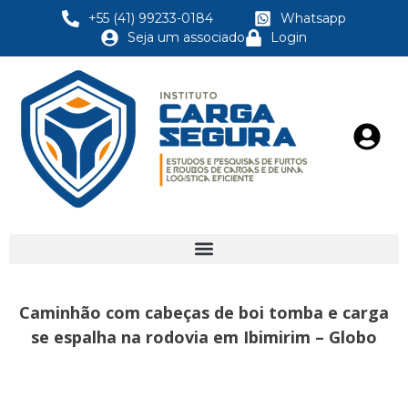
+55 (41) 99233-0184
Whatsapp
Seja um associado
Login
Caminhão com cabeças de boi tomba e carga
se espalha na rodovia em Ibimirim – Globo