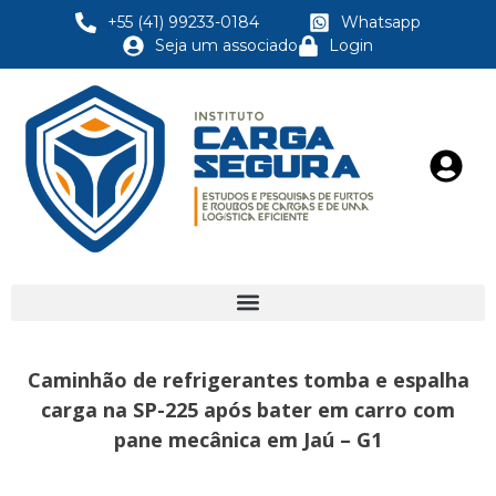
+55 (41) 99233-0184
Whatsapp
Seja um associado
Login
Caminhão de refrigerantes tomba e espalha
carga na SP-225 após bater em carro com
pane mecânica em Jaú – G1