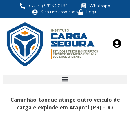
+55 (41) 99233-0184
Whatsapp
Seja um associado
Login
Caminhão-tanque atinge outro veículo de
carga e explode em Arapoti (PR) – R7