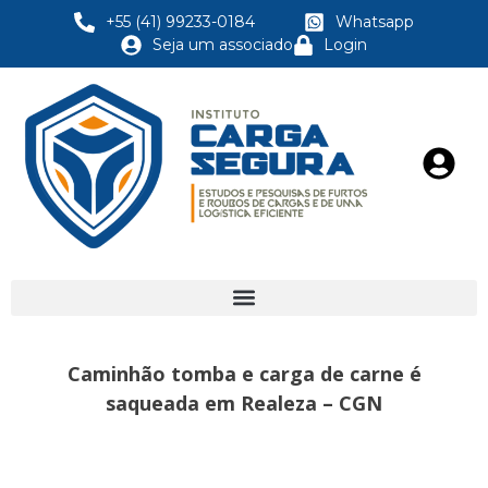
+55 (41) 99233-0184
Whatsapp
Seja um associado
Login
Caminhão tomba e carga de carne é
saqueada em Realeza – CGN