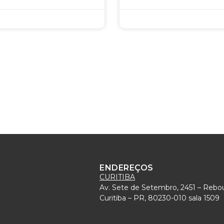
ENDEREÇOS
CURITIBA
Av. Sete de Setembro, 2451 – Rebo
)
Curitiba – PR, 80230-010 sala 1509