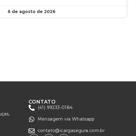
6 de agosto de 2026
CONTATO
(41) 99233-0184
uças,
Mensagem via Whatsapp
contato@icargasegura.com.br