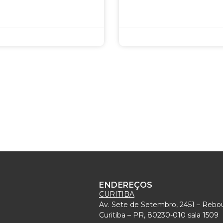
ENDEREÇOS
CURITIBA
Av. Sete de Setembro, 2451 – Rebo
)
Curitiba – PR, 80230-010 sala 1509