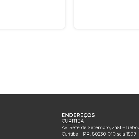
ENDEREÇOS
CURITIBA
Av. Sete de Setembro, 2451 – Rebo
)
Curitiba – PR, 80230-010 sala 1509