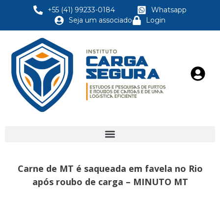
+55 (41) 99233-0184
Whatsapp
Seja um associado
Login
Carne de MT é saqueada em favela no Rio
após roubo de carga – MINUTO MT