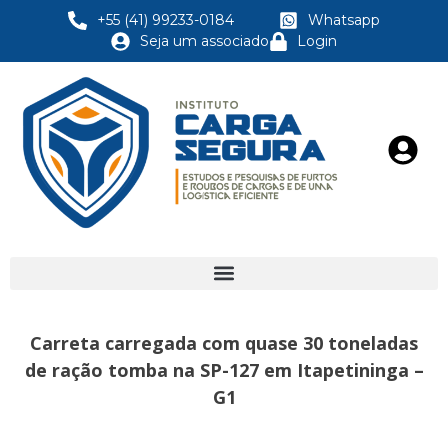
+55 (41) 99233-0184
Whatsapp
Seja um associado
Login
Carreta carregada com quase 30 toneladas
de ração tomba na SP-127 em Itapetininga –
G1