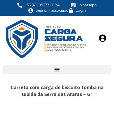
+55 (41) 99233-0184
Whatsapp
Seja um associado
Login
Carreta com carga de biscoito tomba na
subida da Serra das Araras – G1