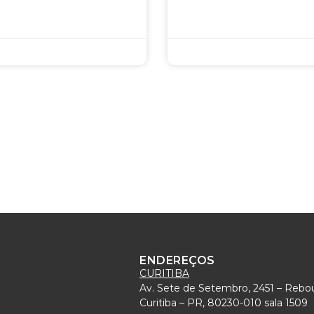
ENDEREÇOS
CURITIBA
Av. Sete de Setembro, 2451 – Rebo
)
Curitiba – PR, 80230-010 sala 1509