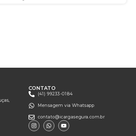
CONTATO
(41) 99233-0184
uças,
Mensagem via Whatsapp
contato@icargasegura.com.br