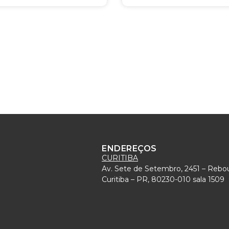
ENDEREÇOS
CURITIBA
Av. Sete de Setembro, 2451 – Rebo
)
Curitiba – PR, 80230-010 sala 1509