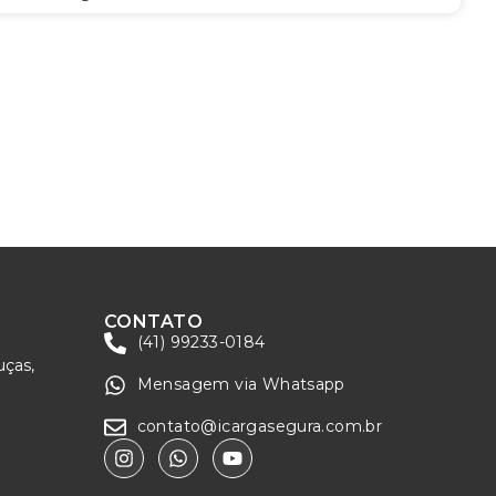
CONTATO
(41) 99233-0184
uças,
Mensagem via Whatsapp
contato@icargasegura.com.br