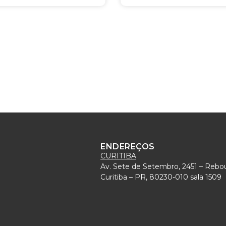
ENDEREÇOS
CURITIBA
Av. Sete de Setembro, 2451 – Rebo
)
Curitiba – PR, 80230-010 sala 1509