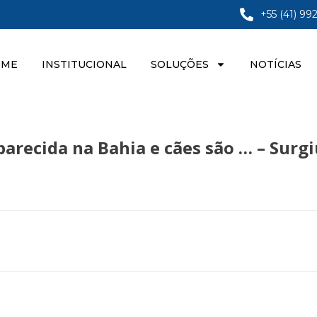
+55 (41) 99
OME
INSTITUCIONAL
SOLUÇÕES
NOTÍCIAS
arecida na Bahia e cães são … – Surgi