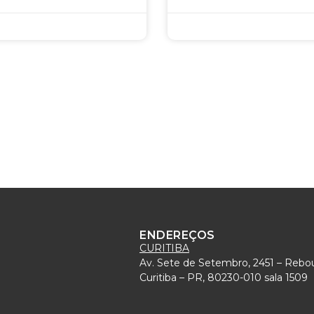
ENDEREÇOS
CURITIBA
Av. Sete de Setembro, 2451 – Rebo
)
Curitiba – PR, 80230-010 sala 1509