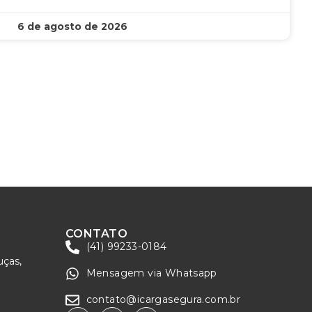
6 de agosto de 2026
CONTATO
(41) 99233-0184
uças,
Mensagem via Whatsapp
contato@icargasegura.com.br