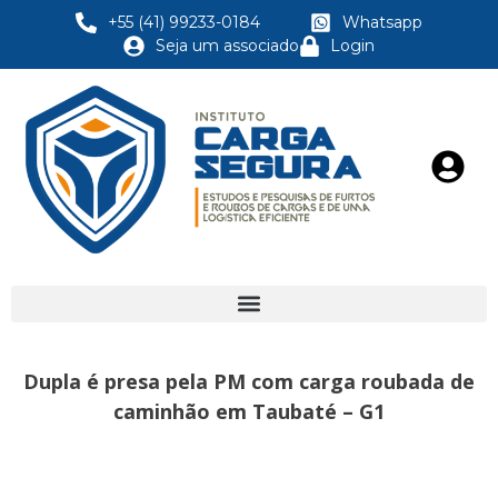
+55 (41) 99233-0184
Whatsapp
Seja um associado
Login
Dupla é presa pela PM com carga roubada de
caminhão em Taubaté – G1