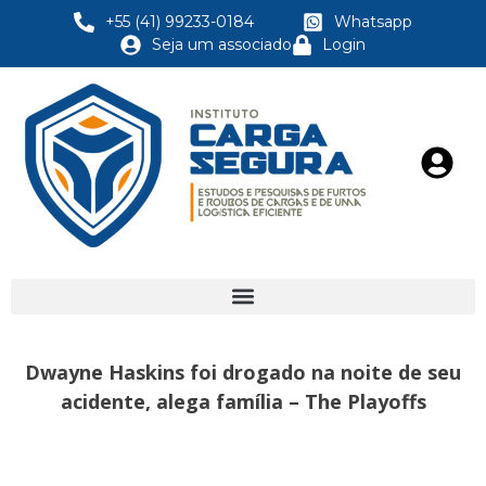
+55 (41) 99233-0184
Whatsapp
Seja um associado
Login
Dwayne Haskins foi drogado na noite de seu
acidente, alega família – The Playoffs