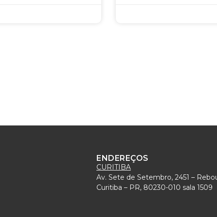
ENDEREÇOS
CURITIBA
Av. Sete de Setembro, 2451 – Rebo
)
Curitiba – PR, 80230-010 sala 1509