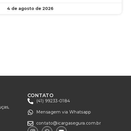
4 de agosto de 2026
CONTATO
(41) 99233-0184
uças,
Mensagem via Whatsapp
contato@icargasegura.com.br