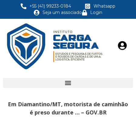
+55 (41) 99233-0184
Whatsapp
Seja um associado
Login
Em Diamantino/MT, motorista de caminhão
é preso durante … – GOV.BR