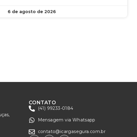
6 de agosto de 2026
CONTATO
(41) 99233-0184
uças,
Mensagem via Whatsapp
contato@icargasegura.com.br