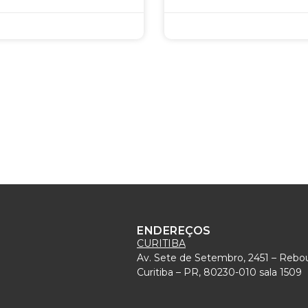
ENDEREÇOS
CURITIBA
Av. Sete de Setembro, 2451 – Rebo
)
Curitiba – PR, 80230-010 sala 1509