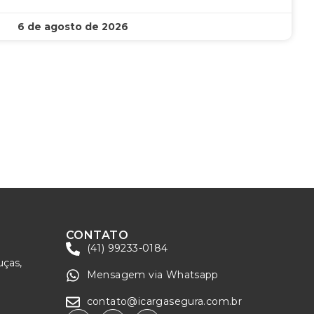
6 de agosto de 2026
CONTATO
(41) 99233-0184
uças,
Mensagem via Whatsapp
contato@icargasegura.com.br