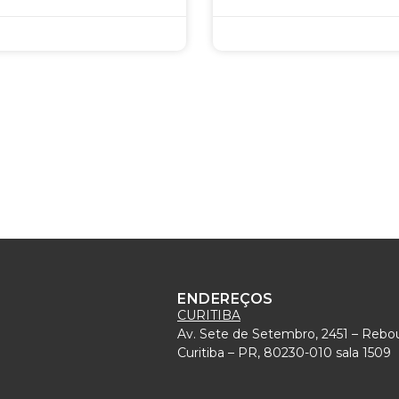
ENDEREÇOS
CURITIBA
Av. Sete de Setembro, 2451 – Rebo
)
Curitiba – PR, 80230-010 sala 1509