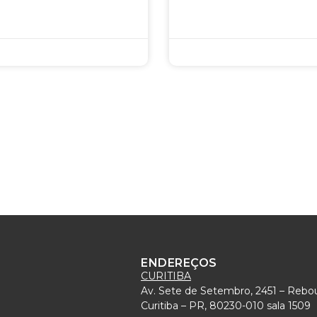
ENDEREÇOS
CURITIBA
Av. Sete de Setembro, 2451 – Rebo
)
Curitiba – PR, 80230-010 sala 1509