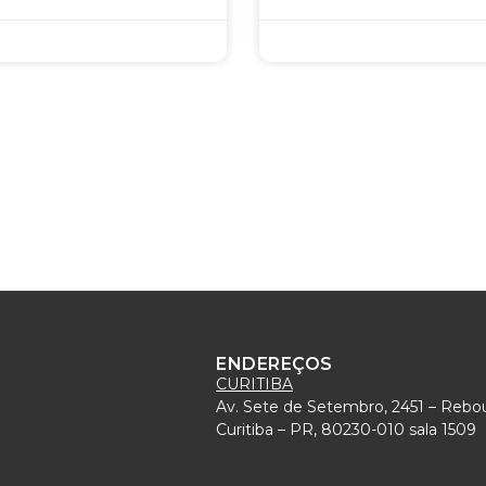
ENDEREÇOS
CURITIBA
Av. Sete de Setembro, 2451 – Rebo
)
Curitiba – PR, 80230-010 sala 1509