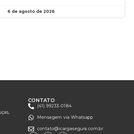
6 de agosto de 2026
CONTATO
(41) 99233-0184
uças,
Mensagem via Whatsapp
contato@icargasegura.com.br