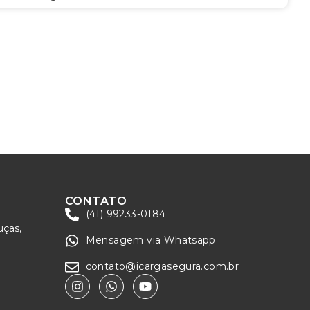
CONTATO
(41) 99233-0184
uças,
Mensagem via Whatsapp
contato@icargasegura.com.br