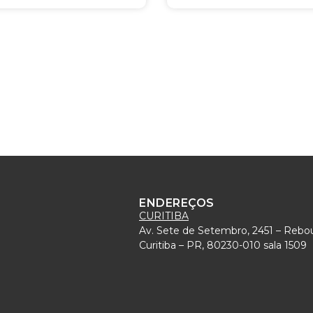
ENDEREÇOS
CURITIBA
Av. Sete de Setembro, 2451 – Rebo
)
Curitiba – PR, 80230-010 sala 1509