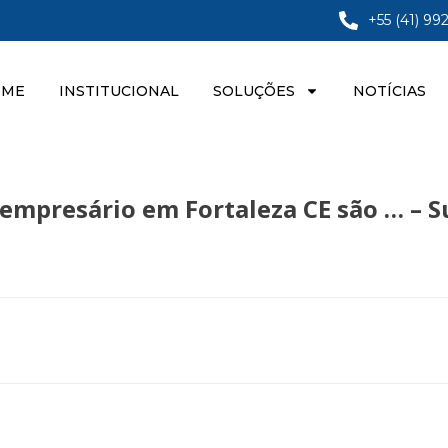
+55 (41) 99
OME
INSTITUCIONAL
SOLUÇÕES
NOTÍCIAS
empresário em Fortaleza CE são … – S