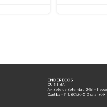
ENDEREÇOS
CURITIBA
Av. Sete de Setembro, 2451 – Rebo
)
Curitiba – PR, 80230-010 sala 1509