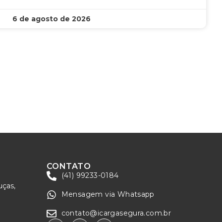
6 de agosto de 2026
CONTATO
(41) 99233-0184
uças,
Mensagem via Whatsapp
contato@icargasegura.com.br