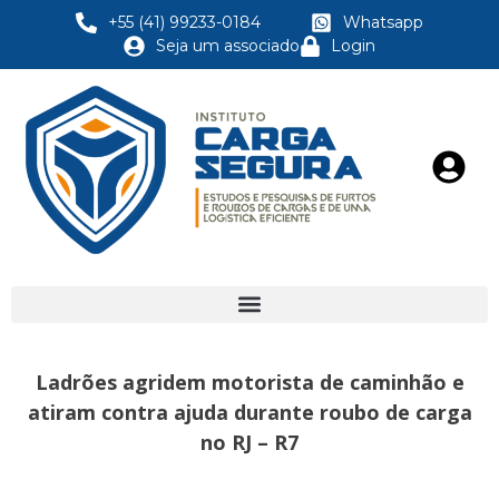
+55 (41) 99233-0184
Whatsapp
Seja um associado
Login
Ladrões agridem motorista de caminhão e
atiram contra ajuda durante roubo de carga
no RJ – R7