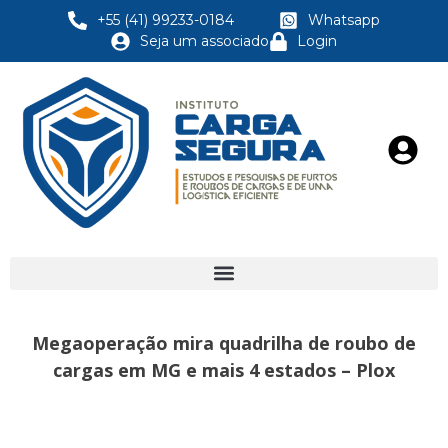
+55 (41) 99233-0184
Whatsapp
Seja um associado
Login
Megaoperação mira quadrilha de roubo de
cargas em MG e mais 4 estados – Plox