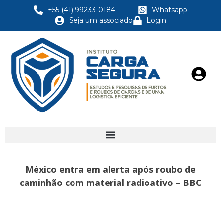
+55 (41) 99233-0184
Whatsapp
Seja um associado
Login
México entra em alerta após roubo de
caminhão com material radioativo – BBC