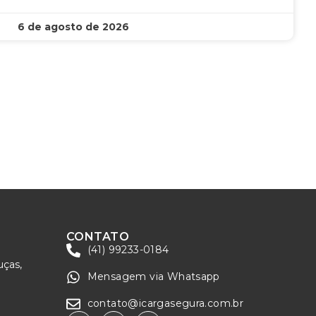
6 de agosto de 2026
CONTATO
(41) 99233-0184
uças,
Mensagem via Whatsapp
contato@icargasegura.com.br