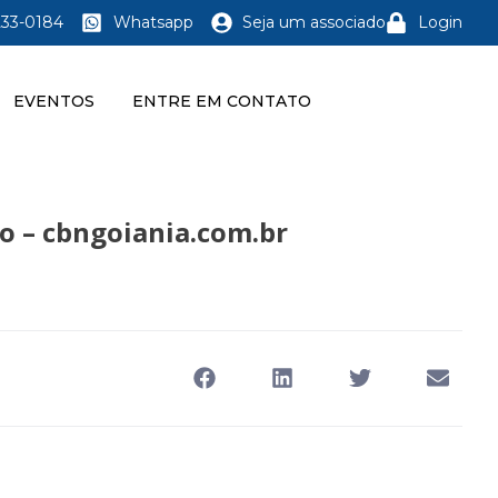
233-0184
Whatsapp
Seja um associado
Login
EVENTOS
ENTRE EM CONTATO
o – cbngoiania.com.br