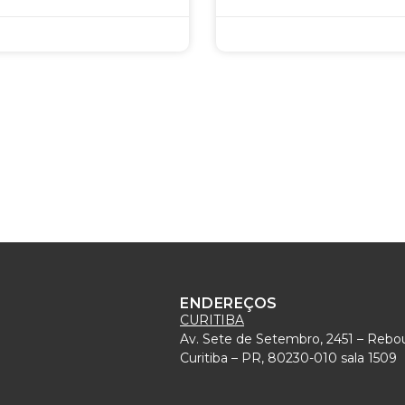
ENDEREÇOS
CURITIBA
Av. Sete de Setembro, 2451 – Rebo
)
Curitiba – PR, 80230-010 sala 1509