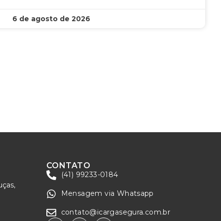
6 de agosto de 2026
CONTATO
(41) 99233-0184
uças,
Mensagem via Whatsapp
contato@icargasegura.com.br