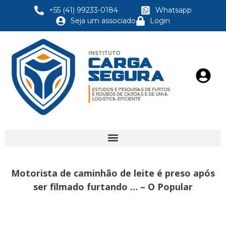
+55 (41) 99233-0184
Whatsapp
Seja um associado
Login
Motorista de caminhão de leite é preso após
ser filmado furtando … – O Popular