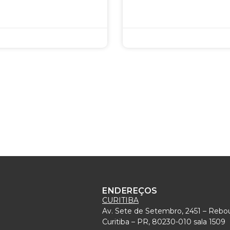
ENDEREÇOS
CURITIBA
Av. Sete de Setembro, 2451 – Rebo
)
Curitiba – PR, 80230-010 sala 1509