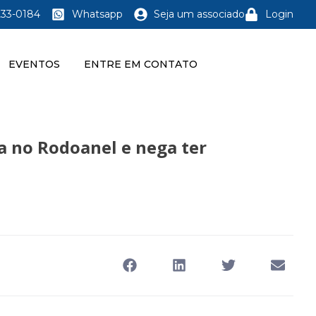
233-0184
Whatsapp
Seja um associado
Login
EVENTOS
ENTRE EM CONTATO
da no Rodoanel e nega ter