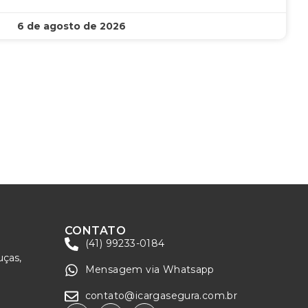
6 de agosto de 2026
CONTATO
(41) 99233-0184
uças,
Mensagem via Whatsapp
contato@icargasegura.com.br