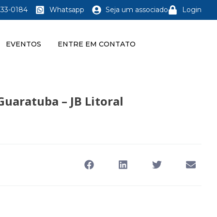
233-0184
Whatsapp
Seja um associado
Login
EVENTOS
ENTRE EM CONTATO
uaratuba – JB Litoral