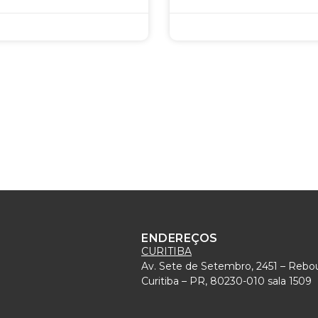
ENDEREÇOS
CURITIBA
Av. Sete de Setembro, 2451 – Rebo
)
Curitiba – PR, 80230-010 sala 1509