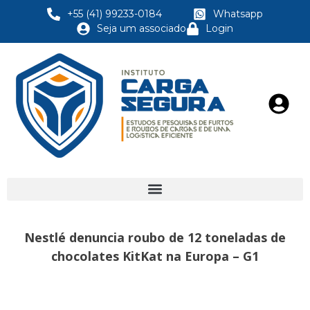
+55 (41) 99233-0184
Whatsapp
Seja um associado
Login
Nestlé denuncia roubo de 12 toneladas de
chocolates KitKat na Europa – G1