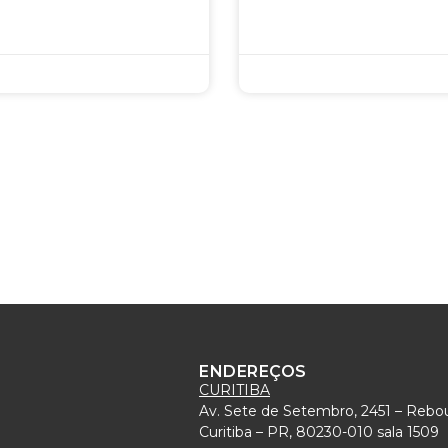
ENDEREÇOS
CURITIBA
Av. Sete de Setembro, 2451 – Rebo
)
Curitiba – PR, 80230-010 sala 1509