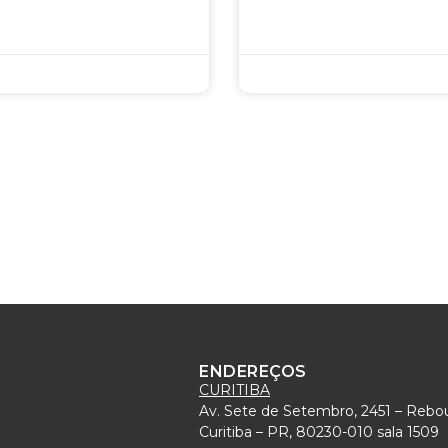
ENDEREÇOS
CURITIBA
Av. Sete de Setembro, 2451 – Rebo
)
Curitiba – PR, 80230-010 sala 1509