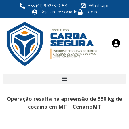
+55 (41) 99233-0184
Whatsapp
Seja um associado
Login
Operação resulta na apreensão de 550 kg de
cocaína em MT – CenárioMT