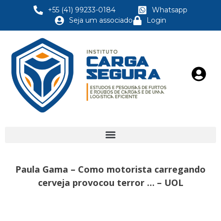
+55 (41) 99233-0184
Whatsapp
Seja um associado
Login
Paula Gama – Como motorista carregando
cerveja provocou terror … – UOL